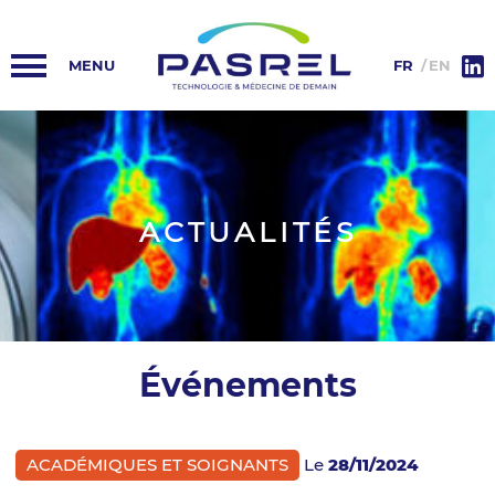
ACCUEIL
PASREL-IMAGERIE
FR
EN
HUB PASREL
PLATEFORMES
ACTUALITÉS
ACTUALITÉS
COLLABORATIONS
INFORMATIONS
Événements
ACADÉMIQUES ET SOIGNANTS
Le
28/11/2024