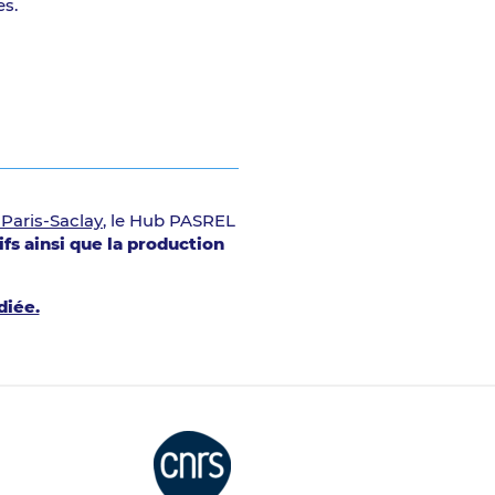
es.
 Paris-Saclay
, le Hub PASREL
ifs ainsi que la production
diée.