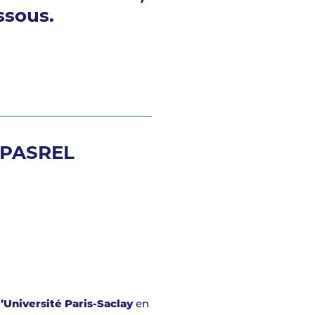
ssous.
 PASREL
’Université Paris-Saclay
en