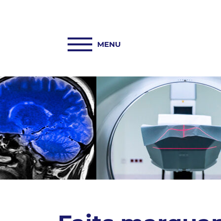
ACCUEIL
PASREL-IMAGERIE
HUB PASREL
PLATEFORMES
ACTUALITÉS
COLLABORATIONS
INFORMATIONS