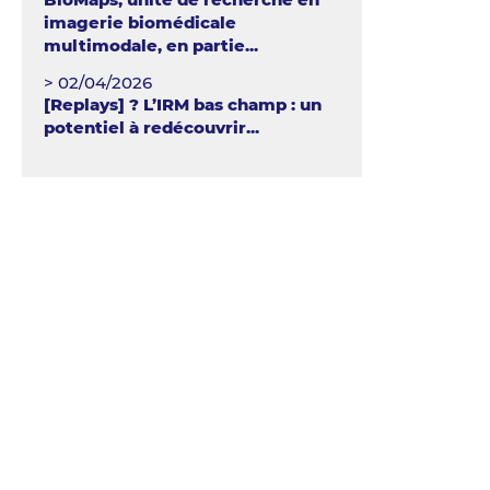
imagerie biomédicale
multimodale, en partie...
> 02/04/2026
[Replays] ? L’IRM bas champ : un
potentiel à redécouvrir...