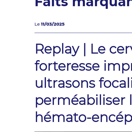
Faits marqua
Le
11/03/2025
Replay | Le cer
forteresse imp
ultrasons focal
perméabiliser l
hémato-encéph