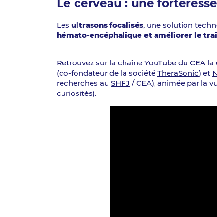
Le cerveau : une forteress
Les
ultrasons focalisés
, une solution tech
hémato-encéphalique et améliorer le tra
Retrouvez sur la chaîne YouTube du
CEA
la 
(co-fondateur de la société
TheraSonic
) et
N
recherches au
SHFJ
/ CEA), animée par la vu
curiosités).