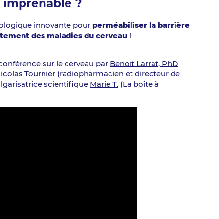
e imprenable ?
nologique innovante pour
perméabiliser la barrière
itement des maladies du cerveau
!
conférence sur le cerveau par
Benoit Larrat, PhD
icolas Tournier
(radiopharmacien et directeur de
lgarisatrice scientifique
Marie T.
(La boîte à