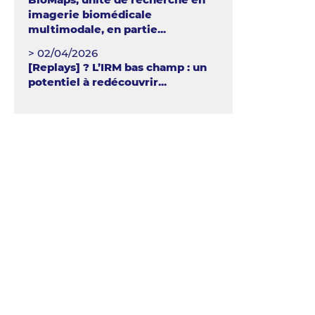
imagerie biomédicale
multimodale, en partie...
> 02/04/2026
[Replays] ? L’IRM bas champ : un
potentiel à redécouvrir...