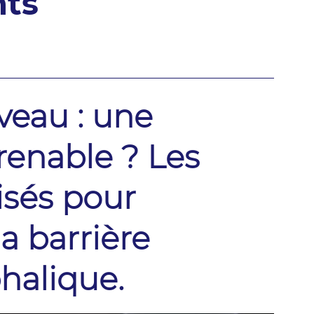
nts
veau : une
renable ? Les
isés pour
a barrière
alique.