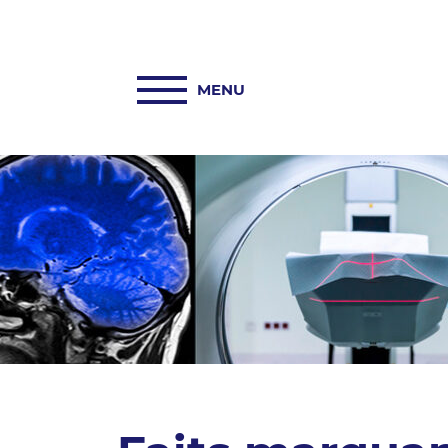
ACCUEIL
PASREL-IMAGERIE
HUB PASREL
PLATEFORMES
ACTUALITÉS
COLLABORATIONS
INFORMATIONS