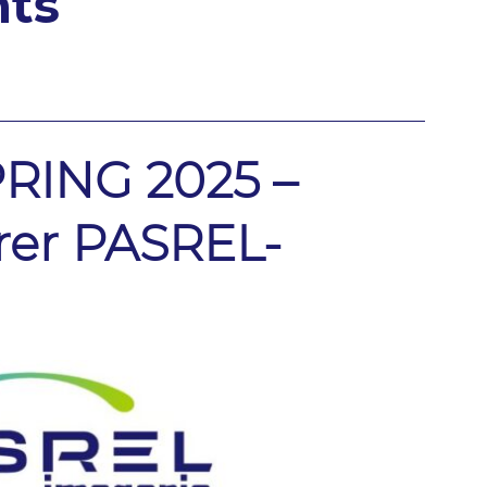
nts
PRING 2025 –
rer PASREL-