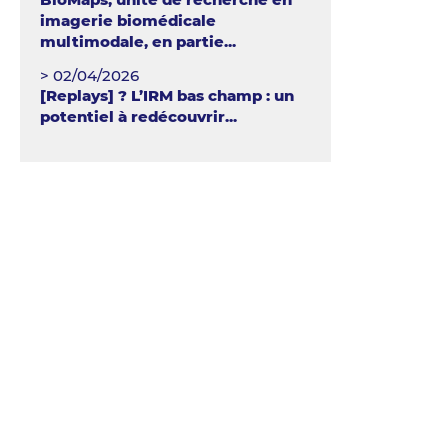
imagerie biomédicale
multimodale, en partie...
> 02/04/2026
[Replays] ? L’IRM bas champ : un
potentiel à redécouvrir...