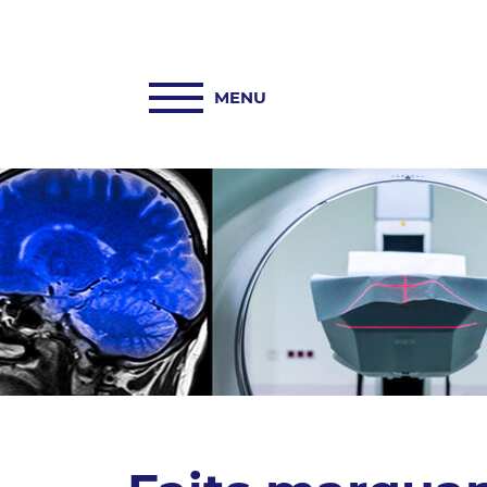
ACCUEIL
PASREL-IMAGERIE
HUB PASREL
PLATEFORMES
ACTUALITÉS
COLLABORATIONS
INFORMATIONS