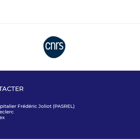
TACTER
pitalier Frédéric Joliot (PASREL)
eclerc
ex