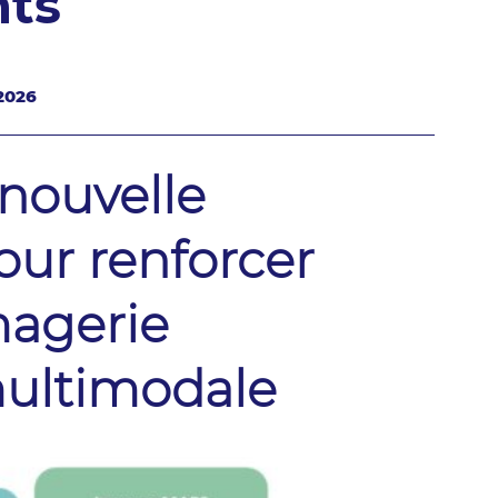
nts
/2026
nouvelle
our renforcer
magerie
ultimodale