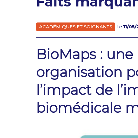
Faits marqua
ACADÉMIQUES ET SOIGNANTS
Le
11/05
BioMaps : une 
organisation p
l’impact de l’i
biomédicale m