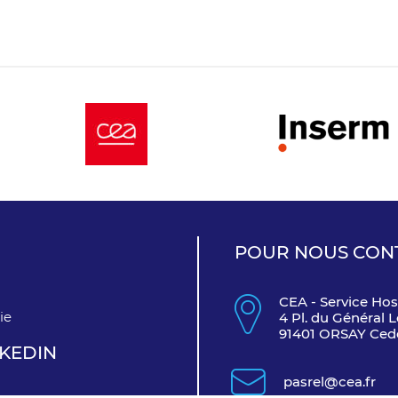
POUR NOUS CON
CEA - Service Hos
ie
4 Pl. du Général L
91401 ORSAY Ced
KEDIN
pasrel@cea.fr