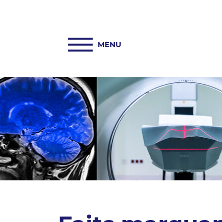
ACCUEIL
PASREL-IMAGERIE
HUB PASREL
PLATEFORMES
ACTUALITÉS
COLLABORATIONS
INFORMATIONS