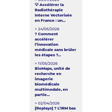
💡 Accélérer la
Radiothérapie
Interne Vectorisée
en France : un...
> 24/05/2026
? Comment
accélérer
l’innovation
médicale sans brûler
les étapes ?...
> 11/05/2026
BioMaps, unité de
recherche en
imagerie
biomédicale
multimodale, en
partie...
> 02/04/2026
[Replays] ? L’IRM bas