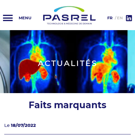
ACCUEIL
PASREL-IMAGERIE
FR
EN
HUB PASREL
PLATEFORMES
ACTUALITÉS
ACTUALITÉS
COLLABORATIONS
INFORMATIONS
Faits marquants
Le
18/07/2022