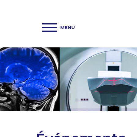
ACCUEIL
PASREL-IMAGERIE
HUB PASREL
PLATEFORMES
ACTUALITÉS
COLLABORATIONS
INFORMATIONS