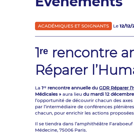
Événements
ACADÉMIQUES ET SOIGNANTS
Le
12/12/
1ʳᵉ rencontre 
Réparer l’Hum
La
1ʳᵉ rencontre annuelle du
GDR Réparer l
Médicales »
aura lieu
du mardi 12 décembre
l’opportunité de découvrir chacun des axes 
par l’intermédiaire de conférences plénière
chacun, pour enrichir les actions proposées e
Il se tiendra dans l’amphithéâtre Faraboeuf
Médecine, 75006 Paris.